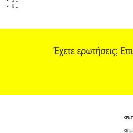
3 L
9 L
Έχετε ερωτήσεις; Επ
ΚΕΝΤ
Kifis