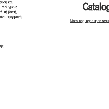
φυση και
Catalo
Η εξελιγμένη
ελική βαφή,
μόνο εφαρμογή.
More languages upon requ
φής