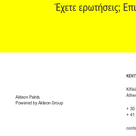
Έχετε ερωτήσεις; Επ
ΚΕΝΤ
Kifis
Athe
Akteon Paints
Powered by Akteon Group
+ 30
+ 41
cont